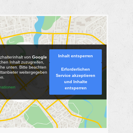
Inhalt entsperren
zhalterinhalt von
Google
chen Inhalt zuzugreifen,
äche unten. Bitte beachten
Erforderlichen
ittanbieter weitergegeben
Service akzeptieren
n.
und Inhalte
mationen
entsperren